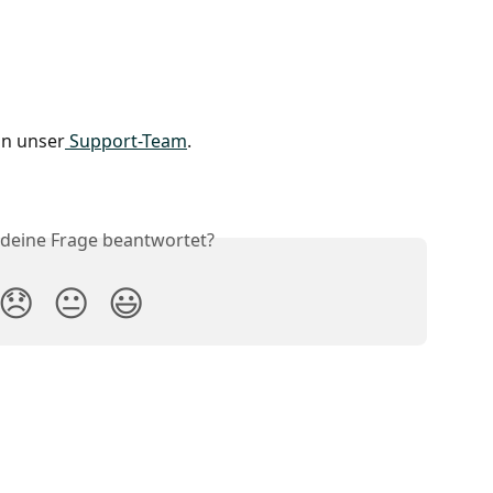
an unser
 Support-Team
.
 deine Frage beantwortet?
😞
😐
😃