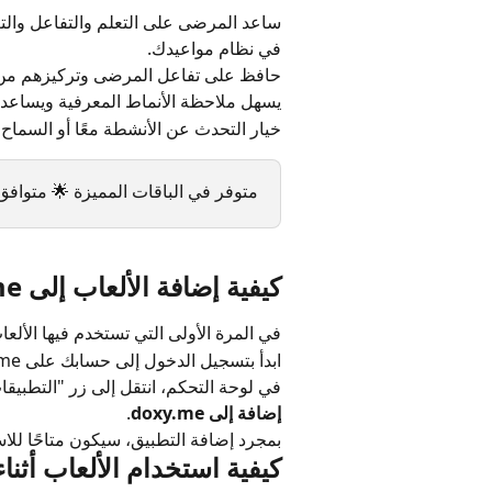
ساعد المرضى على التعلم والتفاعل والت
في نظام مواعيدك.
حافظ على تفاعل المرضى وتركيزهم من خ
يسهل ملاحظة الأنماط المعرفية ويساع
خيار التحدث عن الأنشطة معًا أو السم
متوفر في الباقات المميزة 🌟 متوافق 
كيفية إضافة الألعاب إلى doxy.me
في المرة الأولى التي تستخدم فيها الألعاب على doxy.me، ستحتاج إلى إضافة التط
ابدأ بتسجيل الدخول إلى حسابك على doxy.me.
في لوحة التحكم، انتقل إلى زر "التطبيق
إضافة إلى doxy.me
.
بمجرد إضافة التطبيق، سيكون متاحًا للا
كيفية استخدام الألعاب أثنا