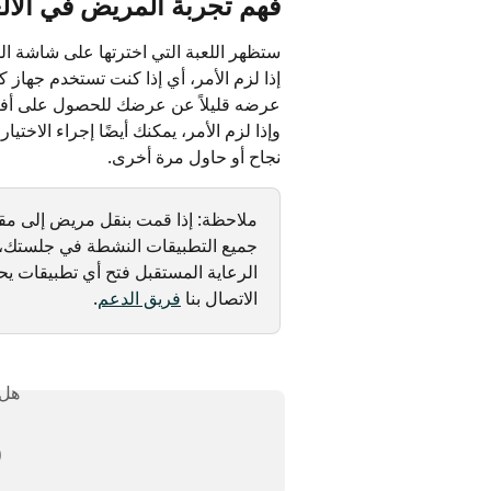
 تجربة المريض في الألعاب
ى "ابدأ". ستتكيف اللعبة مع حجم شاشته 
والمريض يستخدم جهازًا محمولًا، فسيختلف 
من رؤية متى ينقر المريض على إجابة، 
. سترى أنت والمريض نفس ملاحظات اللعبة: 
نجاح أو حاول مرة أخرى.
فة أخرى أثناء الجلسة، فسيتم إغلاق 
ركة أي بيانات للجلسة. يمكن لمقدم 
رعاية المريض. هل لديك أسئلة؟ يرجى 
.
فريق الدعم
الاتصال بنا 
لك؟
