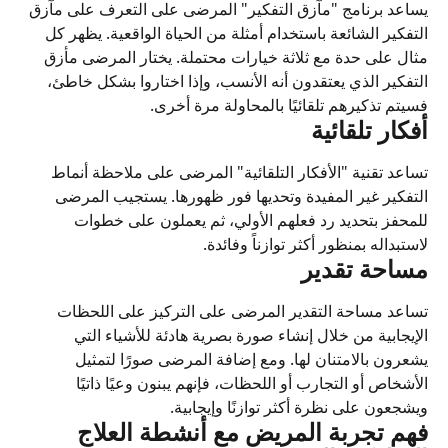
يساعد برنامج "مآزق التفكير" المرضى على التعرف على مآزق 
التفكير الشائعة باستخدام أمثلة من الحياة الواقعية. يظهر كل 
مثال على حدة مع ثلاثة خيارات محتملة. يختار المرضى مأزق 
التفكير الذي يعتقدون أنه الأنسب، وإذا اختاروا بشكل خاطئ، 
فسيتم تذكيرهم تلقائيًا بالمحاولة مرة أخرى.
أفكار تلقائية
تساعد تقنية "الأفكار التلقائية" المرضى على ملاحظة أنماط 
التفكير غير المفيدة وتحديها فور ظهورها. يستجيب المرضى 
للمحفز بتحديد رد فعلهم الأولي، ثم يعملون على خطوات 
لاستبداله بمنظور أكثر توازناً وفائدة.
مساحة تقدير
تساعد مساحة التقدير المرضى على التركيز على اللحظات 
الإيجابية من خلال إنشاء صورة بصرية هادئة للأشياء التي 
يشعرون بالامتنان لها. ومع إضافة المرضى صورًا لتمثيل 
الأشخاص أو التجارب أو اللحظات، فإنهم يبنون وعيًا ذاتيًا 
ويشجعون على نظرة أكثر توازنًا وإيجابية.
فهم تجربة المريض مع أنشطة العلاج 