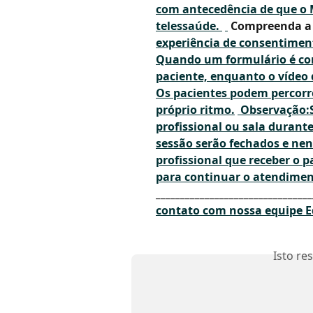
com antecedência de que o M
telessaúde. 
 Compreenda a 
experiência de 
consentimen
Quando um formulário é comp
paciente, enquanto o vídeo 
Os pacientes podem percorr
próprio ritmo.
Observação:
profissional ou sala durante
sessão serão fechados e ne
profissional que receber o p
para continuar o atendimen
________________________________
contato com nossa equipe 
E
Isto re