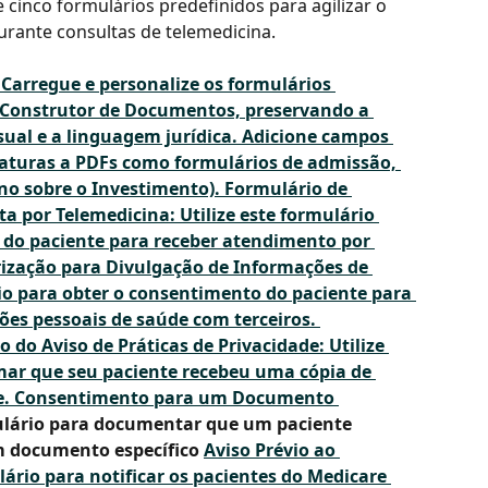
cinco formulários predefinidos para agilizar o 
rante consultas de telemedicina.
arregue e personalize os formulários 
o Construtor de Documentos, preservando a 
sual e a linguagem jurídica. Adicione campos 
aturas a PDFs como formulários de admissão, 
o sobre o Investimento). 
Formulário de 
 por Telemedicina: Utilize este formulário 
 do paciente para receber atendimento por 
ização para Divulgação de Informações de 
rio para obter o consentimento do paciente para 
es pessoais de saúde com terceiros. 
do Aviso de Práticas de Privacidade: Utilize 
mar que seu paciente recebeu uma cópia de 
. 
Consentimento para um Documento 
rmulário para documentar que um paciente 
 documento específico 
Aviso Prévio ao 
lário para notificar os pacientes do Medicare 