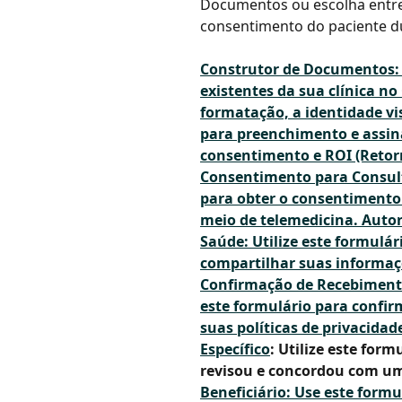
Documentos ou escolha entre 
consentimento do paciente du
Construtor de Documentos: C
existentes da sua clínica n
formatação, a identidade vi
para preenchimento e assin
consentimento e ROI (Retorn
Consentimento para Consulta
para obter o consentimento
meio de telemedicina. 
Autor
Saúde: Utilize este formulá
compartilhar suas informaçõ
Confirmação de Recebimento 
este formulário para confir
suas políticas de privacidade
Específico
: Utilize este fo
revisou e concordou com um
Beneficiário: Use este formu