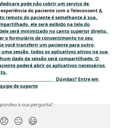
edicare pode não cobrir um serviço de 
experiência do paciente com o Teleconsent 
A 
to remoto
 do paciente é semelhante à sua. 
artilhado, ele será exibido na tela do 
dele será minimizado no canto superior direito. 
er o formulário de consentimento no seu 
Se você transferir um paciente para outro 
 uma sessão, todos os aplicativos ativos na sua 
nhum dado da sessão será compartilhado. O 
aciente poderá abrir os aplicativos necessários 
to.
___________________________ 
Dúvidas?
 Entre em 
quipe de suporte
spondeu à sua pergunta?
😞
😐
😃