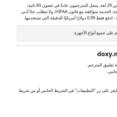
استعن بمترجمين طبيين معتمدين بأكثر من 29 لغة. يتصل المترجمون عادةً في غضون 60 ثانية، 
ويستمرون في الاتصال طالما دعت الحاجة. الخدمة متوافقة مع قانون HIPAA، ولا تتطلب حدًا أدنى 
 للدقيقة التي تستخدمها.
 على جميع أنواع الأجهزة
 تطبيق المترجم.
انبي.
لنقر على زر "التطبيقات" في الشريط الجانبي أو من شريط 