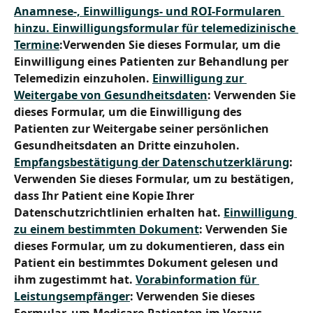
Anamnese-, Einwilligungs- und ROI-Formularen 
hinzu. 
Einwilligungsformular für telemedizinische 
Termine
:
Verwenden Sie dieses Formular, um die 
Einwilligung eines Patienten zur Behandlung per 
Telemedizin einzuholen. 
Einwilligung zur 
Weitergabe von Gesundheitsdaten
: Verwenden Sie 
dieses Formular, um die Einwilligung des 
Patienten zur Weitergabe seiner persönlichen 
Gesundheitsdaten an Dritte einzuholen. 
Empfangsbestätigung der Datenschutzerklärung
: 
Verwenden Sie dieses Formular, um zu bestätigen, 
dass Ihr Patient eine Kopie Ihrer 
Datenschutzrichtlinien erhalten hat. 
Einwilligung 
zu einem bestimmten Dokument
: Verwenden Sie 
dieses Formular, um zu dokumentieren, dass ein 
Patient ein bestimmtes Dokument gelesen und 
ihm zugestimmt hat. 
Vorabinformation für 
Leistungsempfänger
:
 Verwenden Sie dieses 
Formular, um Medicare-Patienten im Voraus 