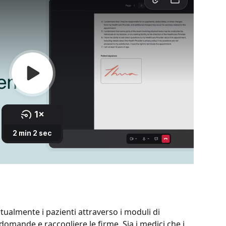
rtualmente i pazienti attraverso i moduli di 
domande e raccogliere le firme. Sia i medici che i 