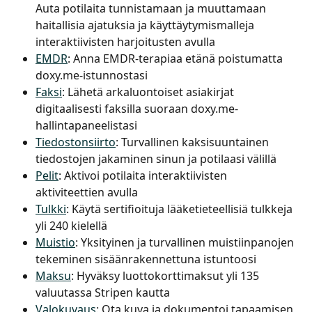
Auta potilaita tunnistamaan ja muuttamaan 
haitallisia ajatuksia ja käyttäytymismalleja 
interaktiivisten harjoitusten avulla
EMDR
: Anna EMDR-terapiaa etänä poistumatta 
doxy.me-istunnostasi
Faksi
: Lähetä arkaluontoiset asiakirjat 
digitaalisesti faksilla suoraan doxy.me-
hallintapaneelistasi
Tiedostonsiirto
: Turvallinen kaksisuuntainen 
tiedostojen jakaminen sinun ja potilaasi välillä
Pelit
: Aktivoi potilaita interaktiivisten 
aktiviteettien avulla
Tulkki
: Käytä sertifioituja lääketieteellisiä tulkkeja 
yli 240 kielellä
Muistio
: Yksityinen ja turvallinen muistiinpanojen 
tekeminen sisäänrakennettuna istuntoosi
Maksu
: Hyväksy luottokorttimaksut yli 135 
valuutassa Stripen kautta
Valokuvaus
: Ota kuva ja dokumentoi tapaamisen 