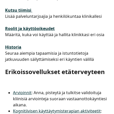
Kutsu tiimisi 
Lisää palveluntarjoajia ja henkilökuntaa klinikallesi
Roolit ja käyttöoikeudet
Määritä, kuka voi käyttää ja hallita klinikkasi eri osia
Historia
Seuraa aiempia tapaamisia ja istuntotietoja 
jatkuvuuden säilyttämiseksi eri käyntien välillä
Erikoissovellukset etäterveyteen
Arvioinnit
: Anna, pisteytä ja tulkitse validoituja 
kliinisiä arviointeja suoraan vastaanottokäyntiesi 
aikana.
Kognitiivisen käyttäytymisterapian aktiviteetit
: 