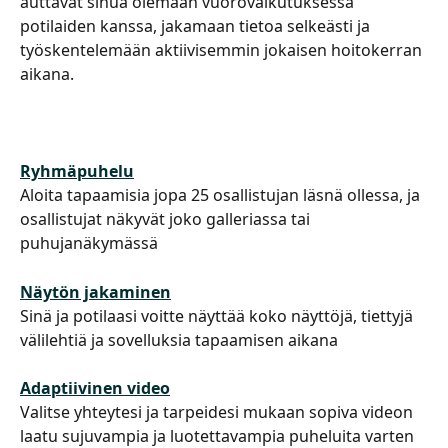
auttavat sinua olemaan vuorovaikutuksessa 
potilaiden kanssa, jakamaan tietoa selkeästi ja 
työskentelemään aktiivisemmin jokaisen hoitokerran 
aikana.
Ryhmäpuhelu
Aloita tapaamisia jopa 25 osallistujan läsnä ollessa, ja 
osallistujat näkyvät joko galleriassa tai 
puhujanäkymässä
Näytön jakaminen
Sinä ja potilaasi voitte näyttää koko näyttöjä, tiettyjä 
välilehtiä ja sovelluksia tapaamisen aikana
Adaptiivinen video
Valitse yhteytesi ja tarpeidesi mukaan sopiva videon 
laatu sujuvampia ja luotettavampia puheluita varten