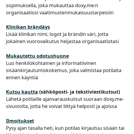
sopimuksella, joka mukauttaa doxy.me:n 
organisaatiosi vaatimustenmukaisuustarpeisiin
Klinikan brändäys
Lisää klinikan nimi, logot ja brändin väri, jotta 
jokainen vuorovaikutus heijastaa organisaatiotasi
Mukautettu odotushuone
Luo henkilökohtainen ja informatiivinen 
sisäänkirjautumiskokemus, joka valmistaa potilaita 
ennen käyntiä
Kutsu kautta
 (sähköposti- ja tekstiviestikutsut)
Lähetä potilaille ajanvarauskutsut suoraan doxy.me-
sivustolta, jotta he voivat liittyä helposti ja ajoissa
Ilmoitukset
Pysy ajan tasalla heti, kun potilas kirjautuu sisään tai 